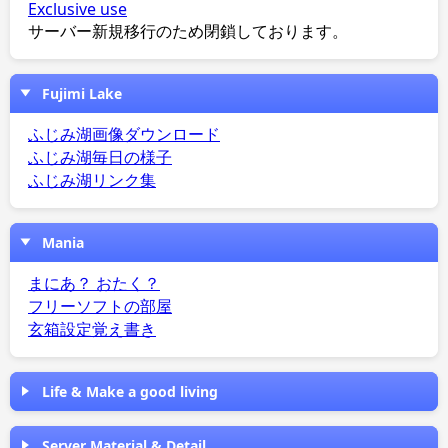
Exclusive use
サーバー新規移行のため閉鎖しております。
Fujimi Lake
ふじみ湖画像ダウンロード
ふじみ湖毎日の様子
ふじみ湖リンク集
Mania
まにあ？ おたく？
フリーソフトの部屋
玄箱設定覚え書き
Life & Make a good living
Server Material & Detail