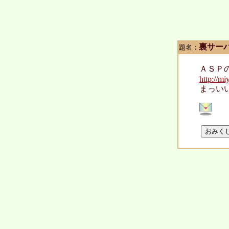
裏サー
題名：
ＡＳＰ
http://mi
まっい