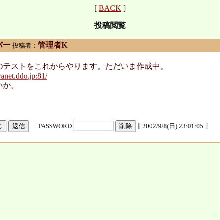
[
BACK
]
投稿閲覧
バー
管理者K
投稿者：
のテストをこれからやります。ただいま作成中。
yanet.ddo.jp:81/
いか。
[
]
PASSWORD
2002/9/8(日) 23:01:05