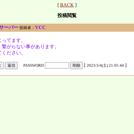
[
BACK
]
投稿閲覧
etサーバー
VCC
投稿者：
じってます。
、繋がらない事があります。
てください。
[
]
PASSWORD
2023/3/4(土) 21:05:44