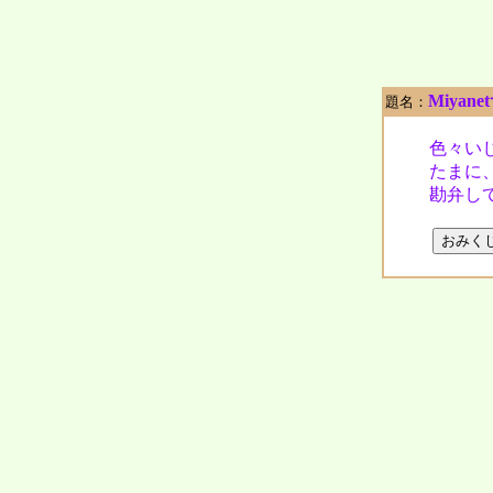
Miyan
題名：
色々い
たまに
勘弁し